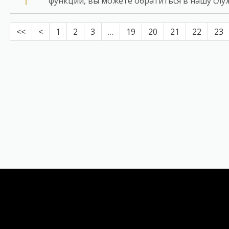
функции, вы можете обратиться в нашу слу
<<
<
1
2
3
…
19
20
21
22
23